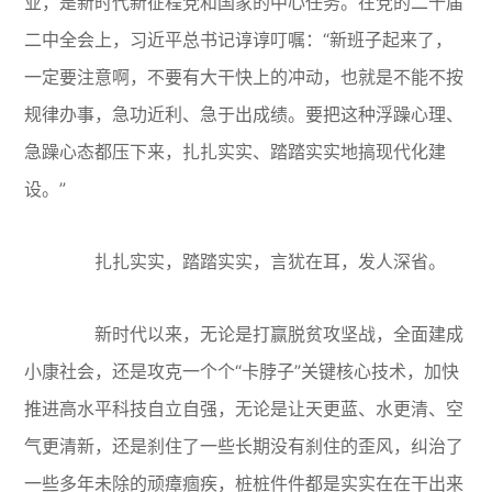
业，是新时代新征程党和国家的中心任务。在党的二十届
二中全会上，习近平总书记谆谆叮嘱：“新班子起来了，
一定要注意啊，不要有大干快上的冲动，也就是不能不按
规律办事，急功近利、急于出成绩。要把这种浮躁心理、
急躁心态都压下来，扎扎实实、踏踏实实地搞现代化建
设。”
扎扎实实，踏踏实实，言犹在耳，发人深省。
新时代以来，无论是打赢脱贫攻坚战，全面建成
小康社会，还是攻克一个个“卡脖子”关键核心技术，加快
推进高水平科技自立自强，无论是让天更蓝、水更清、空
气更清新，还是刹住了一些长期没有刹住的歪风，纠治了
一些多年未除的顽瘴痼疾，桩桩件件都是实实在在干出来