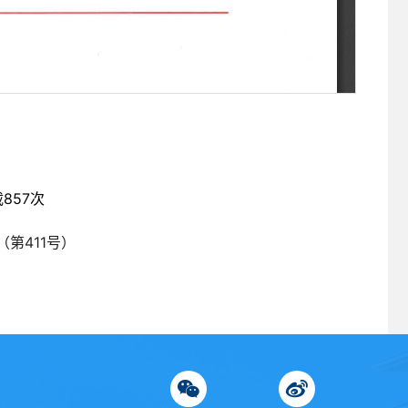
载
857
次
第411号）