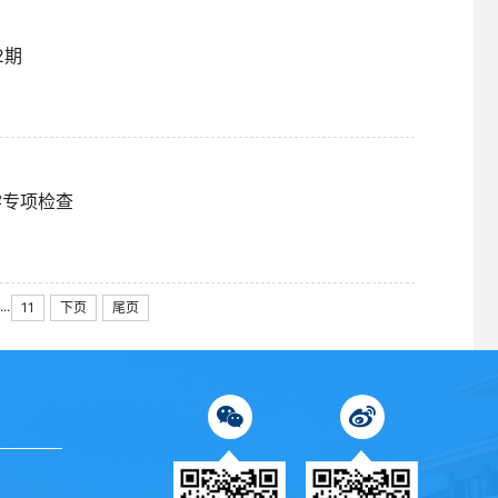
2期
学专项检查
...
11
下页
尾页