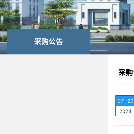
采购公告
采购
07
-29
2024