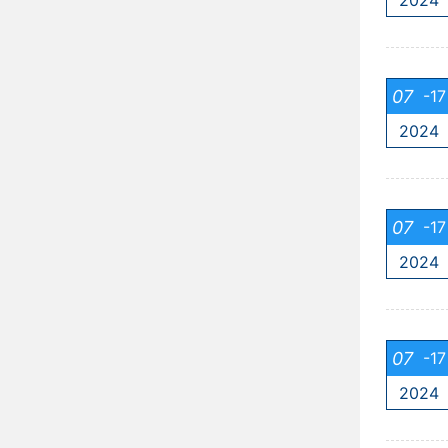
2024
07
-17
2024
07
-17
2024
07
-17
2024