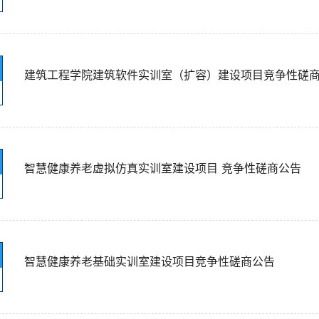
建筑工程学院建筑软件实训室（扩容）建设项目竞争性磋
智慧健康养老虚拟仿真实训室建设项目 竞争性磋商公告
智慧健康养老基础实训室建设项目竞争性磋商公告