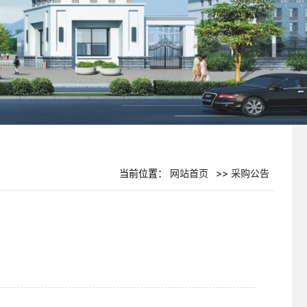
当前位置：
网站首页
>>
采购公告