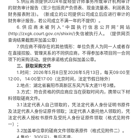
5.供应商须提供2024年度经会计师事务所或审计机构审计
的财务审计报告（至少包括资产负债表、现金流量表、利润表及
财务报表附注)。（新成立的公司提供公司成立后应进行审计的
财务审计报告，若公司成立不满一年的不提供）。
6.供应商未被列入“中国执行信息公开网”网站
(http://zxgk.court.gov.cn/shixin/)失信被执行人。（提供网页
查询结果截图并加盖公章）
7.供应商不得存在的其他情形：单位负责人为同一人或者存
在直接控股、管理关系的不同供应商，不得参加本项目同一合同
项下的采购活动。提供承诺格式自拟加盖公章。
三、获取采购文件
1.时间：2026年5月8日至2026年5月13日，每天09:00至
12:00， 14:00至17:00（北京时间，法定节假日除外）
2.地点：湖北省襄阳市高新区东风汽车大道11号3楼。
3.方式：符合资格的供应商应当在获取时间内，携带以下材
料领取磋商文件。
3.1法定代表人自己领取的，凭法定代表人身份证明书原件
及法定代表人身份证原件领取；法定代表人委托他人领取的，凭
法定代表人授权书原件及受托人身份证原件领取（格式见附件
一）；
3.2加盖单位章的磋商文件领取表原件（格式见附件二）。
4.售价：300(元)，售后不退。