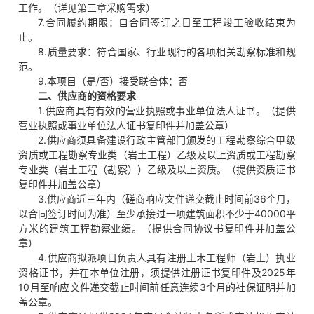
工作。（详见第三章采购需求）
7.合同履约期限：自合同签订之日至工程竣工验收结束为
止。
8.质量要求：符合国家、行业现行的各项相关勘察标准和规
范。
9.本项目（是/否）接受联合体：否
二、供应商的资格要求
1.供应商具有有效的营业执照或事业单位法人证书。（提供
营业执照或事业单位法人证书复印件并加盖公章）
2.供应商须具备建设行政主管部门颁发的工程勘察综合甲级
资质或工程勘察专业类（岩土工程）乙级及以上资质或工程勘察
专业类（岩土工程（勘察））乙级及以上资质。（提供资质证书
复印件并加盖公章）
3.供应商近三年内（磋商响应文件递交截止时间前36个月，
以合同签订时间为准）至少承接过一项建筑面积不少于40000平
方米的建筑工程勘察业绩。（提供合同协议书复印件并加盖公
章）
4.供应商拟派项目负责人具有注册土木工程师（岩土）执业
资格证书，并在本单位注册，须提供注册证书复印件及2025年
10月至响应文件递交截止时间前任意连续3个月的社保证明并加
盖公章。