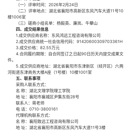
（一）评审时间：2026年2月24日
（二）评审地点：湖北省襄阳市高新区东风汽车大道11号10
楼1006室
（三）磋商小组名单：杨毅英、廉岚、牛攀山
四、成交结果信息
1.成交供应商名称：东风鸿远工程咨询有限公司
2.成交供应商统一社会信用代码：91420600309703361H
3.成交价格：82.55万元
4.合同履约期限：自合同签订之日起90日历天内提交成果文
件。
5.成交供应商地址：湖北省襄阳市东津新区（经开区）六两
河街道东津商务大楼A座（1号楼）10楼1001室
五、联系事项
采购人联系方式：
名 称：湖北文理学院理工学院
地 址：襄阳市襄城区尹集东街28号
联系人：蒋老师
电 话：0710-3800161
代理机构联系方式：
名 称：襄阳致远工程咨询有限公司
地 址：湖北省襄阳市高新区东风汽车大道11号3楼