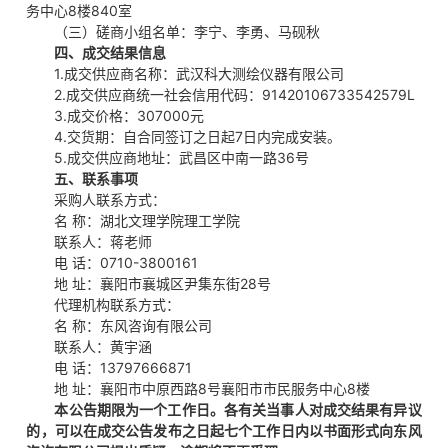
务中心8楼840室
（三）磋商小组名单：李宁、李勇、马砚秋
四、成交结果信息
1.成交供应商名称：武汉科大测绘仪器有限公司
2.成交供应商统一社会信用代码：91420106733542579L
3.成交价格：307000元
4.交货期：自合同签订之日起7日内完成安装。
5.成交供应商地址：武昌区中南一路36号
五、联系事项
采购人联系方式：
名 称：湖北文理学院理工学院
联系人：蒋老师
电 话：0710-3800161
地 址：襄阳市襄城区尹集东街28号
代理机构联系方式：
名 称：东风咨询有限公司
联系人：黄宇涵
电 话：13797666871
地 址：襄阳市中原西路8号襄阳市市民服务中心8楼
本公告期限为一个工作日。各有关当事人对成交结果有异议
的，可以在成交公告发布之日起七个工作日内以书面形式向东风