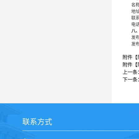
名
地
联
电话
八
发
发布
附件【
附件【
上一条
下一条
联系方式