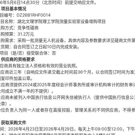
26年5月6日14点30分（北京时间）前提交响应文件。
、项目基本情况
项目编号：DZ26B1RHF0014
.项目名称：湖北文理学院理工学院测量实验室设备增购项目
.采购方式：竞争性磋商
采购预算：31.2万元
.采购需求：采购一批测量无人机设备，具体内容及参数要求详见磋商文件
.交货期：自合同签订之日起10日内完成安装。
本项目（是/否）接受联合体：否
、供应商的资格要求
.供应商具有独立法人资格和有效的营业执照。
.供应商近三年（自响应文件递交截止时间前36个月，以合同签订时间为准
同复印件加盖公章。
.供应商须提供2024或2025年度经会计师事务所或审计机构审计的财
公司成立不满一年的不提供）。
供应商未被列入中国执行信息公开网失信被执行人（提供中国执行信息公开网（http
公章）。
.单位负责人为同一人或者存在直接控股、管理关系的不同供应商，不得
、获取采购文件
时间：2026年4月23日至2026年4月29日，每天上午09:00至12:00，