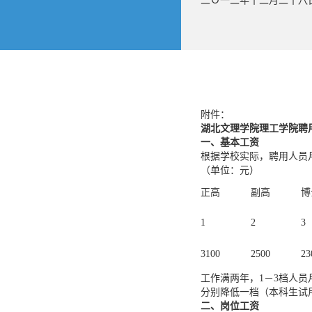
二Ｏ一二年十二月二十八
附件：
湖北文理学院理工学院聘
一、基本工资
根据学校实际，聘用人员
（单位：元）
正高
副高
博
1
2
3
3100
2500
23
工作满两年，1－3档人员
分别降低一档（本科生试用期
二、岗位工资